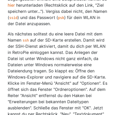
hier
herunterladen (Rechtsklick auf den Link, "Ziel
speichern unter..."). Vergiss dabei nicht, den Namen
(
) und das Passwort (
) für dein WLAN in
ssid
psk
der Datei anzupassen.
Als nächstes solltest du eine leere Datei mit dem
Namen
auf der SD-Karte erstellen. Damit wird
ssh
der SSH-Dienst aktiviert, damit du dich per WLAN
in RetroPie einloggen kannst. Das Anlegen der
Datei ist unter Windows nicht ganz einfach, da
Dateien unter Windows normalerweise eine
Dateiendung tragen. So klappt es: Öffne den
Windows-Explorer und navigiere auf die SD-Karte.
Klicke im Fenster-Menü "Ansicht" auf "Optionen". Es
öffnet sich das Fenster "Ordneroptionen". Auf dem
Reiter "Ansicht" entfernst du den Haken bei
"Erweiterungen bei bekannten Dateitypen
ausblenden". Schließe das Fenster mit "OK". Jetzt
kannst du per Rechtsklick, "Neu", "Textdokument"