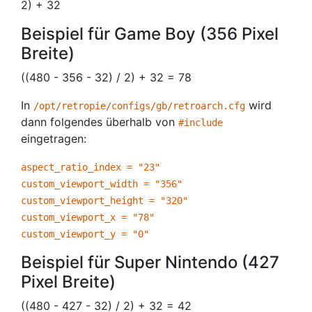
2) + 32
Beispiel für Game Boy (356 Pixel
Breite)
((480 - 356 - 32) / 2) + 32 = 78
In
wird
/opt/retropie/configs/gb/retroarch.cfg
dann folgendes überhalb von
#include
eingetragen:
aspect_ratio_index = "23"
custom_viewport_width = "356"
custom_viewport_height = "320"
custom_viewport_x = "78"
custom_viewport_y = "0"
Beispiel für Super Nintendo (427
Pixel Breite)
((480 - 427 - 32) / 2) + 32 = 42